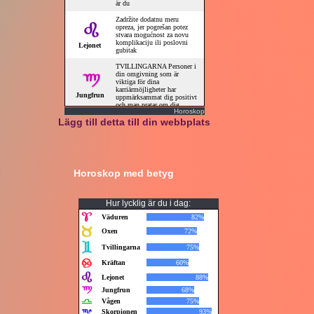
Horoskop
Lägg till detta till din webbplats
Horoskop med betyg
Hur lycklig är du i dag: